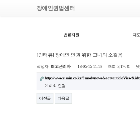
Toggle
장애인권법센터
navigation
법률지원
제
[인터뷰] 장애인 인권 위한 그녀의 소걸음
작성자
최고관리자
18-05-15 11:18
조회
3,176회
댓
http://www.sisain.co.kr/?mod=news&act=articleView&id
2141회 연결
이전글
다음글