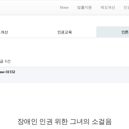
Home
법률지원
제도개선
인
도개선
인권교육
언론
글
0건
xno=31552
장애인 인권 위한 그녀의 소걸음