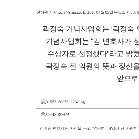
전혜원 기자
woni@sisain.co.kr
2018 04월 05일 목요일
제550
곽정숙 기념사업회는 ‘곽정숙 
기념사업회는 “김 변호사가 장
수상자로 선정했다”라고 밝혔
곽정숙 전 의원의 뜻과 정신을
앞으로
ⓒ시사IN 조남진
김예원 변호사는 자신을 두고 “성격이 직업이 된 사람이